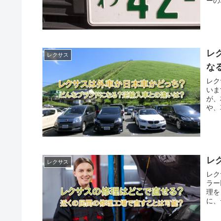
ーの
レ
レクサス
な
レク
いま
が、
や、
レ
レクサス
レク
ラー
理を
に、