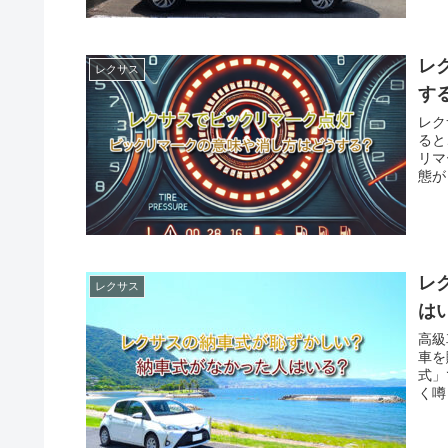
レ
レクサス
す
レク
ると
リマ
態が
レ
レクサス
は
高級
車を
式」
く噂