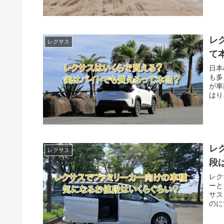
レ
レクサス
て
日本
も多
が車
はり
レ
レクサス
段
レク
ーと
サス
のに