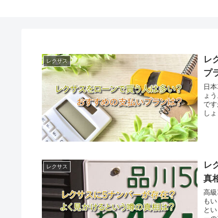
レ
レクサス
プ
日本
ょう
です
しょ
レ
レクサス
真
高級
もい
とい