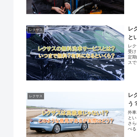
レ
レクサス
と
レク
受け
定期
スで
レ
レクサス
う
外車
とい
さら
べる