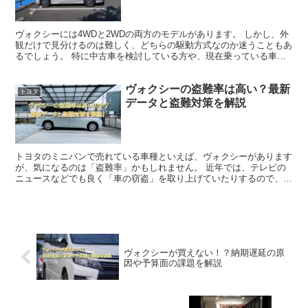
ヴォクシーには4WDと2WDの両方のモデルがあります。 しかし、外
観だけで見分けるのは難しく、どちらの駆動方式なのか迷うこともあ
るでしょう。 特に中古車を検討している方や、現在乗っている車の
仕様を正確に知りたい方にとって、簡単に見分ける方法...
ヴォクシーの盗難率は高い？最新
トヨタ
データと盗難対策を解説
トヨタのミニバンで売れている車種といえば、ヴォクシーがあります
が、気になるのは「盗難率」かもしれません。 近年では、テレビの
ニュースなどでも良く「車の窃盗」を取り上げていたりするので、や
はり心配ですよね。 では、ヴォクシーの盗難率は本当に高...
ヴォクシーが買えない！？納期遅延の原
因や予算面の課題を解説