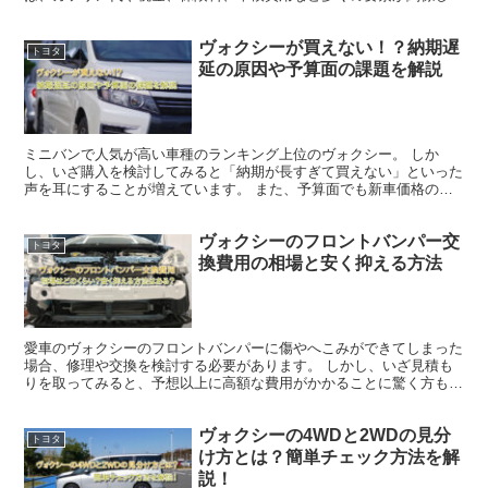
年間でどの程度の出費が必要なのかを把握しておくことが大...
ヴォクシーが買えない！？納期遅
トヨタ
延の原因や予算面の課題を解説
ミニバンで人気が高い車種のランキング上位のヴォクシー。 しか
し、いざ購入を検討してみると「納期が長すぎて買えない」といった
声を耳にすることが増えています。 また、予算面でも新車価格の高
騰や維持費の増加が影響し、新車を買えない状況になってきて...
ヴォクシーのフロントバンパー交
トヨタ
換費用の相場と安く抑える方法
愛車のヴォクシーのフロントバンパーに傷やへこみができてしまった
場合、修理や交換を検討する必要があります。 しかし、いざ見積も
りを取ってみると、予想以上に高額な費用がかかることに驚く方も多
いのではないでしょうか？ バンパー交換は単なる部品代だ...
ヴォクシーの4WDと2WDの見分
トヨタ
け方とは？簡単チェック方法を解
説！