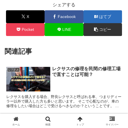
シェアする
X
Facebook
はてブ
Pocket
LINE
コピー
関連記事
レクサスの修理を民間の修理工場
レクサス
で直すことは可能？
レクサスを購入する場合、野良レクサスと呼ばれる車、つまりディー
ラー以外で購入した方も多いと思います。 そこで心配なのが、車の
修理をしたい場合はどこで受けるべきなのか？ということです。 確
かに、ディーラーで新車を購入した場合はディーラーで修理...
野良レクサスは駄目？ディーラー
レクサス
以外で購入するデメリットは？
ホーム
検索
トップ
サイドバー